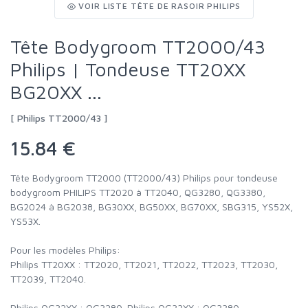
VOIR LISTE TÊTE DE RASOIR PHILIPS
Tête Bodygroom TT2000/43
Philips | Tondeuse TT20XX
BG20XX ...
[ Philips TT2000/43 ]
15.84 €
Tête Bodygroom TT2000 (TT2000/43) Philips pour tondeuse
bodygroom PHILIPS TT2020 à TT2040, QG3280, QG3380,
BG2024 à BG2038, BG30XX, BG50XX, BG70XX, SBG315, YS52X,
YS53X.
Pour les modèles Philips:
Philips TT20XX : TT2020, TT2021, TT2022, TT2023, TT2030,
TT2039, TT2040.
Philips QG32XX : QG3280. Philips QG33XX : QG3380.