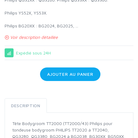
Philips YS52X, YS53X.
Philips BG20XX : BG2024, BG2025, ...
Voir description détaillée
Expédié sous 24H
AJOUTER AU PANIER
DESCRIPTION
Tête Bodygroom TT2000 (TT2000/43) Philips pour
tondeuse bodygroom PHILIPS TT2020 à TT2040,
QG3280, QG3380, BG2024 à BG2038, BG30XX, BG50XX,